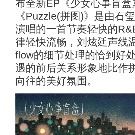
布全新EP《少女心事盲盒》
《Puzzle(拼图)》是由
演唱的一首节奏轻快的R&
律轻快流畅，刘炫廷声线
flow的细节处理的恰到
遇的前后关系形象地比作
向往的美好氛围。