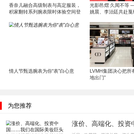
香奈儿融合高级制表与高定服装，
光影邑熠 久闻不等 
积家翻转系列腕表限时体验空间登
姚晨、李治廷共赴戛
情人节甄选腕表为你“表”白心意
LVMH集团决心把所
地出门”
为您推荐
涨价、高端化、投资