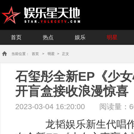
首页
热点
娱乐
明星
当前位置：
首页
>
明星
> 正文
石玺彤全新EP《少女
开盲盒接收浪漫惊喜
2023-03-04 16:20:00
阅读量：6
龙韬娱乐新生代唱作