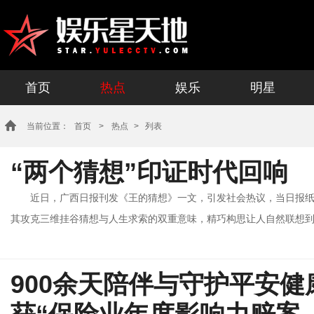
首页
热点
娱乐
明星
当前位置：
首页
>
热点
> 列表
“两个猜想”印证时代回响
近日，广西日报刊发《王的猜想》一文，引发社会热议，当日报纸
其攻克三维挂谷猜想与人生求索的双重意味，精巧构思让人自然联想到197
900余天陪伴与守护平安