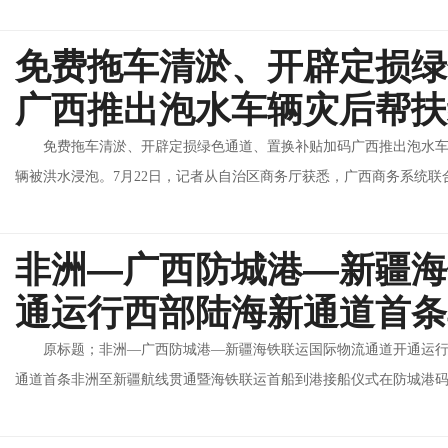
免费拖车清淤、开辟定损绿
广西推出泡水车辆灾后帮扶
免费拖车清淤、开辟定损绿色通道、置换补贴加码广西推出泡水车
辆被洪水浸泡。7月22日，记者从自治区商务厅获悉，广西商务系统联合保
非洲—广西防城港—新疆海
通运行西部陆海新通道首条
原标题；非洲—广西防城港—新疆海铁联运国际物流通道开通运行
通道首条非洲至新疆航线贯通暨海铁联运首船到港接船仪式在防城港码头