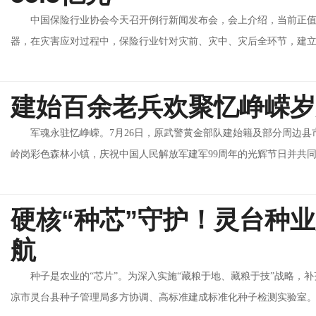
中国保险行业协会今天召开例行新闻发布会，会上介绍，当前正值
器，在灾害应对过程中，保险行业针对灾前、灾中、灾后全环节，建立全
建始百余老兵欢聚忆峥嵘岁
军魂永驻忆峥嵘。7月26日，原武警黄金部队建始籍及部分周边
岭岗彩色森林小镇，庆祝中国人民解放军建军99周年的光辉节日并共同纪
硬核“种芯”守护！灵台种
航
种子是农业的“芯片”。为深入实施“藏粮于地、藏粮于技”战略，
凉市灵台县种子管理局多方协调、高标准建成标准化种子检测实验室。目